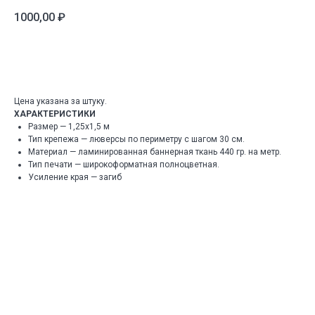
1000,00
₽
Добавить для КП
Цена указана за штуку.
ХАРАКТЕРИСТИКИ
Размер — 1,25х1,5 м
Тип крепежа — люверсы по периметру с шагом 30 см.
Материал — ламинированная баннерная ткань 440 гр. на метр.
Тип печати — широкоформатная полноцветная.
Усиление края — загиб